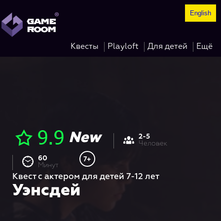
English
®
GAME
ROOM
Квесты
Playloft
Для детей
Ещё
New
2-5
Человек
60
7+
Минут
Квест с актером для детей 7-12 лет
Уэнсдей