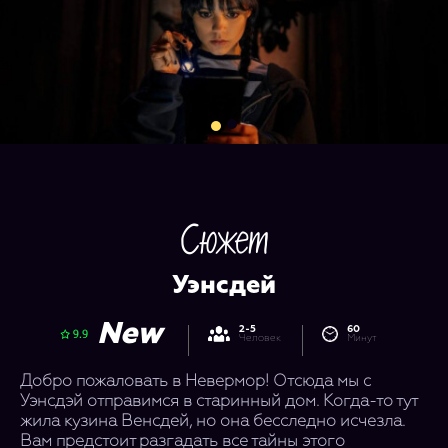
Сюжет
Уэнсдей
New
2-5
60
Человек
Минут
Добро пожаловать в Невермор! Отсюда мы с
Уэнсдэй отправимся в старинный дом. Когда-то тут
жила кузина Венсдей, но она бесследно исчезла.
Вам предстоит разгадать все тайны этого