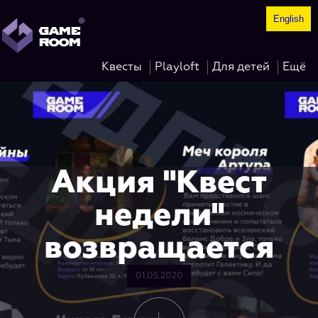
English
®
GAME
ROOM
Квесты
Playloft
Для детей
Ещё
Акция "Квест
недели"
возвращается
01.05.2020